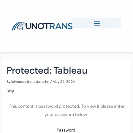
Skip
to
content
Protected: Tableau
By
lalvarado@unotrans.hn
/
May 24, 2024
Blog
This content is password protected. To view it please enter
your password below:
Password: