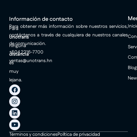
Me
Información de contacto
Inici
Para obtener más información sobre nuestros servicios,
Para
contáctenos a través de cualquiera de nuestros canales
Con
Unotrans
de comunicación.
ninguna
Serv
+504 2216-7700
distancia
Con
ventas@unotrans.hn
es
Blog
muy
New
lejana.
F
I
L
Y
a
n
i
o
c
s
n
u
e
t
k
t
b
a
e
u
o
g
d
b
o
r
i
e
k
a
n
Términos y condiciones
Política de privacidad
m