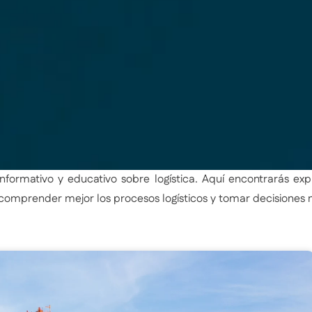
formativo y educativo sobre logística. Aquí encontrarás exp
 comprender mejor los procesos logísticos y tomar decisiones
P
P
P
P
a
a
a
a
g
g
g
g