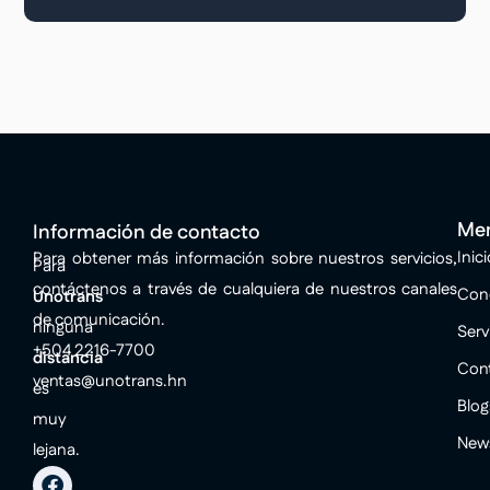
Me
Información de contacto
Inici
Para obtener más información sobre nuestros servicios,
Para
contáctenos a través de cualquiera de nuestros canales
Con
Unotrans
de comunicación.
ninguna
Serv
+504 2216-7700
distancia
Con
ventas@unotrans.hn
es
Blog
muy
New
lejana.
F
I
L
Y