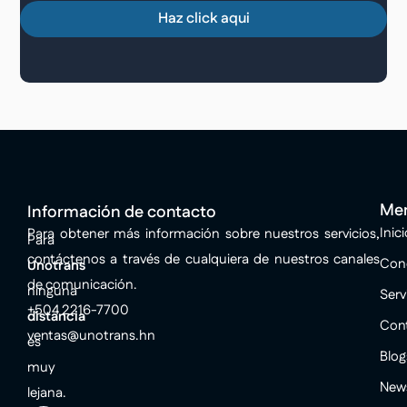
Haz click aqui
Me
Información de contacto
Inici
Para obtener más información sobre nuestros servicios,
Para
contáctenos a través de cualquiera de nuestros canales
Con
Unotrans
de comunicación.
ninguna
Serv
+504 2216-7700
distancia
Con
ventas@unotrans.hn
es
Blog
muy
New
lejana.