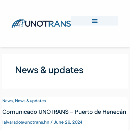
Skip
to
content
News & updates
,
News
News & updates
Comunicado UNOTRANS – Puerto de Henecán
lalvarado@unotrans.hn
/
June 26, 2024